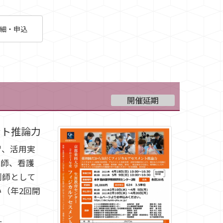
細・申込
開催延期
ント推論力
習、活用実
医師、看護
剤師として
（年2回開