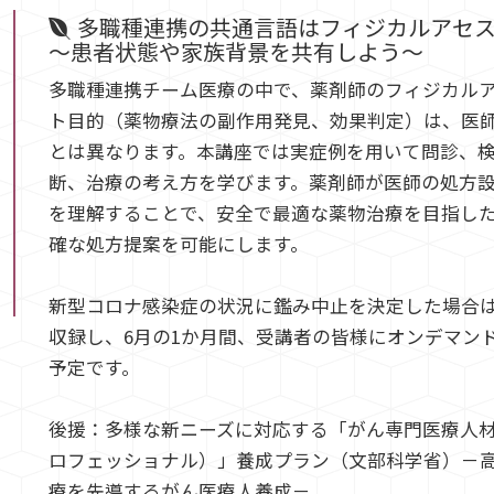
多職種連携の共通言語はフィジカルアセ
～患者状態や家族背景を共有しよう～
多職種連携チーム医療の中で、薬剤師のフィジカル
ト目的（薬物療法の副作用発見、効果判定）は、医
とは異なります。本講座では実症例を用いて問診、
断、治療の考え方を学びます。薬剤師が医師の処方
を理解することで、安全で最適な薬物治療を目指し
確な処方提案を可能にします。
新型コロナ感染症の状況に鑑み中止を決定した場合
収録し、6月の1か月間、受講者の皆様にオンデマン
予定です。
後援：多様な新ニーズに対応する「がん専門医療人
ロフェッショナル）」養成プラン（文部科学省）－
療を先導するがん医療人養成－