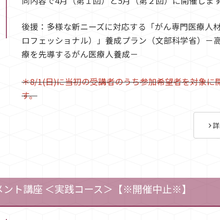
同内容で4月（第１回）と5月（第２回）に開催しま
後援：多様な新ニーズに対応する「がん専門医療人
ロフェッショナル）」養成プラン（文部科学省）－
療を先導するがん医療人養成－
＊8/1(日)に当初の受講者のうち参加希望者を対象に
す。
詳
スメント講座 ＜実践コース＞【※開催中止※】