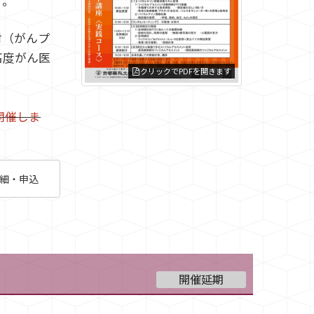
す。
材（がんプ
高度がん医
クリックでPDFを開きます
開催しま
細・申込
開催延期