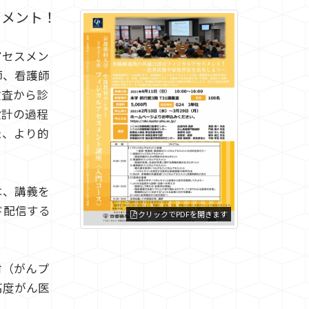
スメント！
アセスメン
師、看護師
検査から診
設計の過程
た、より的
は、講義を
ド配信する
クリックでPDFを開きます
材（がんプ
高度がん医