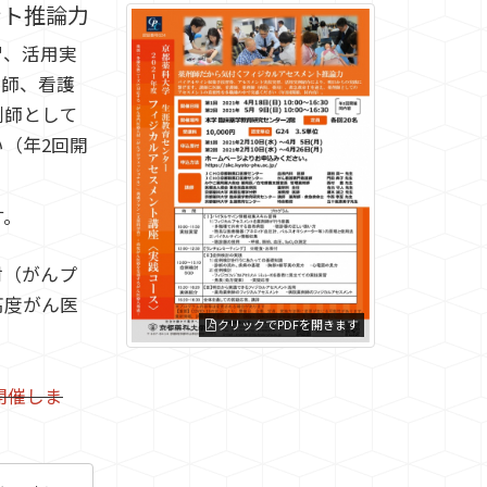
ント推論力
習、活用実
医師、看護
剤師として
（年2回開
す。
材（がんプ
高度がん医
クリックでPDFを開きます
開催しま