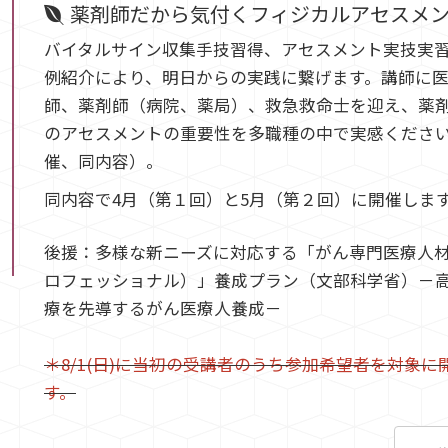
薬剤師だから気付くフィジカルアセスメ
バイタルサイン収集手技習得、アセスメント実技実
例紹介により、明日からの実践に繋げます。講師に
師、薬剤師（病院、薬局）、救急救命士を迎え、薬
のアセスメントの重要性を多職種の中で実感ください
催、同内容）。
同内容で4月（第１回）と5月（第２回）に開催しま
後援：多様な新ニーズに対応する「がん専門医療人
ロフェッショナル）」養成プラン（文部科学省）－
療を先導するがん医療人養成－
＊8/1(日)に当初の受講者のうち参加希望者を対象に
す。