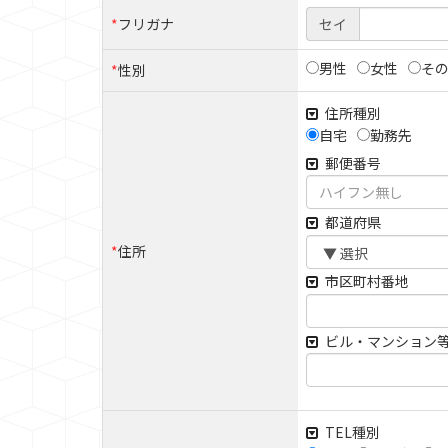
*
フリガナ
セイ
男性
女性
そ
*
性別
住所種別
自宅
勤務先
郵便番号
都道府県
*
住所
市区町村番地
ビル・マンション
TEL種別