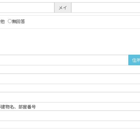
メイ
の他
無回答
住
等建物名、部屋番号