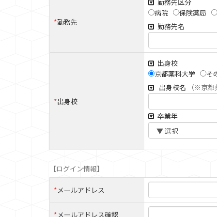
勤務先区分
病院
保険薬局
*
勤務先
勤務先名
出身校
京都薬科大学
そ
出身校名
（※京都
*
出身校
卒業年
【ログイン情報】
*
メールアドレス
*
メールアドレス確認