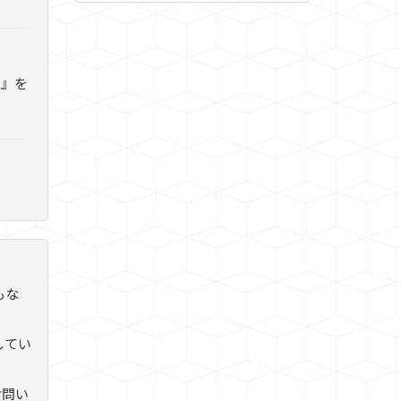
ジ』を
もな
してい
お問い