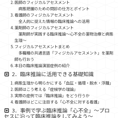
医師のフィジカルアセスメント
病態把握のための問診の仕方とポイント
看護師のフィジカルアセスメント
全人的に捉えた情報の臨床推論への活用
薬剤師のフィジカルアセスメント
薬剤師が実践する臨床推論～心不全の薬物治療と病態
生理～
フィジカルアセスメントまとめ
多職種の共通言語「フィジカルアセスメント」を薬剤
師も行おう
本日の臨床推論演習症例の紹介
2．臨床推論に活用できる基礎知識
病態生理から明らかにする「血圧・循環・脱水・浮腫」
医師はこう考える「症候学の理論」
実際の症例では「臨床推論」をどう行うか
看護師はどこに注目する「心不全に対する看護」
3．事例で学ぶ臨床推論「心不全」～プロ
セスに沿って臨床推論をしてみよう～