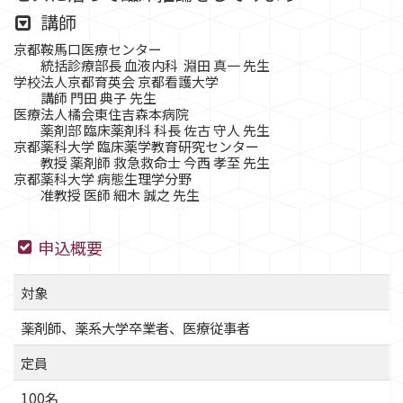
講師
京都鞍馬口医療センター
統括診療部長 血液内科 淵田 真一 先生
学校法人京都育英会 京都看護大学
講師 門田 典子 先生
医療法人橘会東住吉森本病院
薬剤部 臨床薬剤科 科長 佐古 守人 先生
京都薬科大学 臨床薬学教育研究センター
教授 薬剤師 救急救命士 今西 孝至 先生
京都薬科大学 病態生理学分野
准教授 医師 細木 誠之 先生
申込概要
対象
薬剤師、薬系大学卒業者、医療従事者
定員
100名